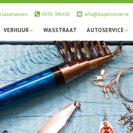
 Klazienaveen
0591-390410
info@kupercenter.nl
VERHUUR
WASSTRAAT
AUTOSERVICE